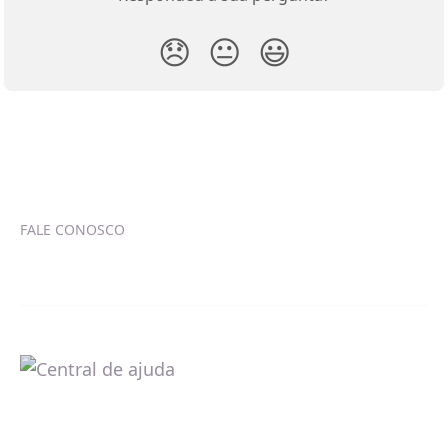
😞
😐
😃
FALE CONOSCO