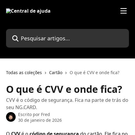
Passar para o conteúdo principal
Pesquisar artigos...
Todas as coleções
Cartão
O que é CVV e onde fica?
O que é CVV e onde fica?
CVV é o código de segurança. Fica na parte de trás do
seu NG.CARD.
Escrito por
Fred
30 de janeiro de 2026
O 
CVV
 é o 
código de segurança
 do cartão. Ele fica no 