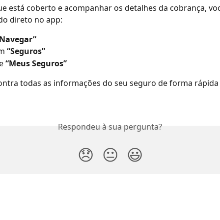
ue está coberto e acompanhar os detalhes da cobrança, vo
do direto no app:
“Navegar”
m 
“Seguros”
e 
“Meus Seguros”
ontra todas as informações do seu seguro de forma rápida 
Respondeu à sua pergunta?
😞
😐
😃