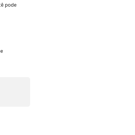
cê pode 
e 