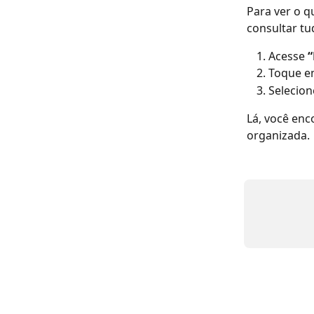
Para ver o q
consultar tu
Acesse 
Toque e
Selecion
Lá, você enc
organizada.