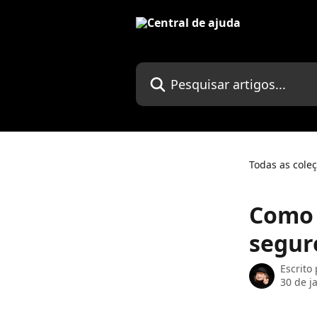
Passar para o conteúdo principal
Pesquisar artigos...
Todas as cole
Como 
segur
Escrito
30 de j